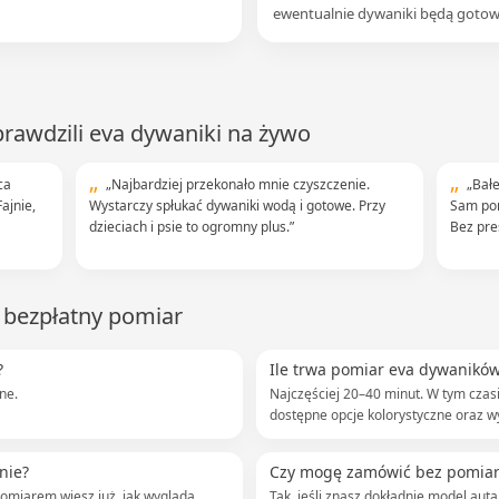
ewentualnie dywaniki będą gotow
prawdzili eva dywaniki na żywo
ca
„Najbardziej przekonało mnie czyszczenie.
„Bałem
ajnie,
Wystarczy spłukać dywaniki wodą i gotowe. Przy
Sam pom
dzieciach i psie to ogromny plus.”
Bez pres
o bezpłatny pomiar
?
Ile trwa pomiar eva dywanikó
ne.
Najczęściej 20–40 minut. W tym cza
dostępne opcje kolorystyczne oraz w
nie?
Czy mogę zamówić bez pomia
pomiarem wiesz już, jak wygląda
Tak, jeśli znasz dokładnie model au