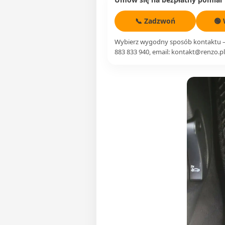
📞 Zadzwoń
🟢
Wybierz wygodny sposób kontaktu – 
883 833 940, email: kontakt@renzo.pl