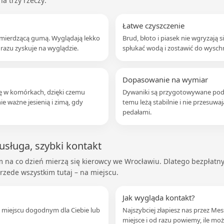
a trzy rzeczy:
Łatwe czyszczenie
, śmierdzącą gumą. Wyglądają lekko
Brud, błoto i piasek nie wgryzają 
razu zyskuje na wyglądzie.
spłukać wodą i zostawić do wyschn
Dopasowanie na wymiar
ę w komórkach, dzięki czemu
Dywaniki są przygotowywane pod
ie ważne jesienią i zimą, gdy
temu leżą stabilnie i nie przesuwaj
pedałami.
 usługa, szybki kontakt
m na co dzień mierzą się kierowcy we Wrocławiu. Dlatego bezpłatn
zede wszystkim tutaj – na miejscu.
Jak wygląda kontakt?
 miejscu dogodnym dla Ciebie lub
Najszybciej złapiesz nas przez Mes
miejsce i od razu powiemy, ile mo