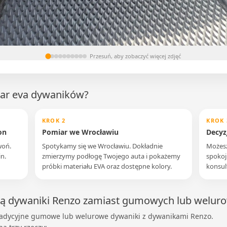
Przesuń, aby zobaczyć więcej zdjęć
iar eva dywaników?
KROK 2
KROK 
on
Pomiar we Wrocławiu
Decyz
woń.
Spotykamy się we Wrocławiu. Dokładnie
Możesz
n.
zmierzymy podłogę Twojego auta i pokażemy
spokoj
próbki materiału EVA oraz dostępne kolory.
konsul
ją dywaniki Renzo zamiast gumowych lub welur
adycyjne gumowe lub welurowe dywaniki z dywanikami Renzo.