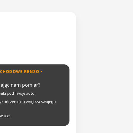
CHODOWE RENZO •
ecając nam pomiar?
ki pod Twoje auto,
wykończenie do wnętrza swojego
: 0 zł.