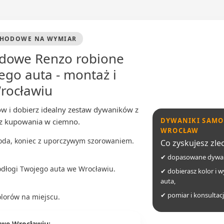
CHODOWE NA WYMIAR
dowe Renzo robione
go auta - montaż i
rocławiu
ów i dobierz idealny zestaw dywaników z
DYWANIKI SAMO
ez kupowania w ciemno.
WROCŁAW
woda, koniec z uporczywym szorowaniem.
Co zyskujesz zl
✔ dopasowane dywani
odłogi Twojego auta we Wrocławiu.
✔ dobierasz kolor i 
auta,
✔ pomiar i konsultacja
olorów na miejscu.
 we Wrocławiu: