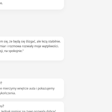
e.
 się, że będą się ślizgać, ale leżą stabilnie.
iar i rozmowa rozwiały moje wątpliwości.
ji, na spokojnie.”
w?
sie mierzymy wnętrze auta i pokazujemy
ykończenia.
ru?
ta. Jednak pomiar na żywo pozwala dobrać