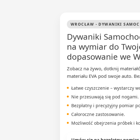
WROCŁAW - DYWANIKI SAMO
Dywaniki Samocho
na wymiar do Twoje
dopasowanie we W
Zobacz na żywo, dotknij materiał
materiału EVA pod swoje auto. B
Łatwe czyszczenie – wystarczy 
Nie przesuwają się pod nogami.
Bezpłatny i precyzyjny pomiar p
Całoroczne zastosowanie.
Możliwość obejrzenia próbek i k
Umów się na bezpłatny pomiar