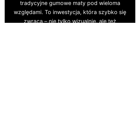
tradycyjne gumowe maty pod wieloma
względami. To inwestycja, która szybko się
zwraca – nie tylko wizualnie, ale też
praktycznie.
Chcesz wiedzieć więcej o Eva dywanikach?
Kliknij w link.
© Copyright 2026 renzo.pl | Wszystkie prawa zastrzeżone. |