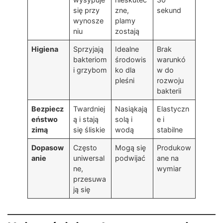
się przy
zne,
sekund
wynosze
plamy
niu
zostają
Higiena
Sprzyjają
Idealne
Brak
bakteriom
środowis
warunkó
i grzybom
ko dla
w do
pleśni
rozwoju
bakterii
Bezpiecz
Twardniej
Nasiąkają
Elastyczn
eństwo
ą i stają
solą i
e i
zimą
się śliskie
wodą
stabilne
Dopasow
Często
Mogą się
Produkow
anie
uniwersal
podwijać
ane na
ne,
wymiar
przesuwa
ją się