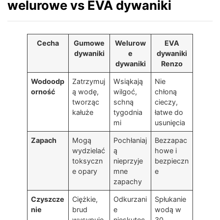
welurowe vs EVA dywaniki
Cecha
Gumowe
Welurow
EVA
dywaniki
e
dywaniki
dywaniki
Renzo
Wodoodp
Zatrzymuj
Wsiąkają
Nie
orność
ą wodę,
wilgoć,
chłoną
tworząc
schną
cieczy,
kałuże
tygodnia
łatwe do
mi
usunięcia
Zapach
Mogą
Pochłaniaj
Bezzapac
wydzielać
ą
howe i
toksyczn
nieprzyje
bezpieczn
e opary
mne
e
zapachy
Czyszcze
Ciężkie,
Odkurzani
Spłukanie
nie
brud
e
wodą w
wysypuje
nieskutec
30