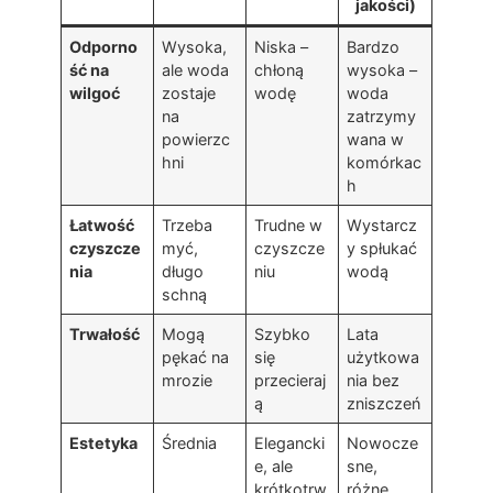
jakości)
Odporno
Wysoka,
Niska –
Bardzo
ść na
ale woda
chłoną
wysoka –
wilgoć
zostaje
wodę
woda
na
zatrzymy
powierzc
wana w
hni
komórkac
h
Łatwość
Trzeba
Trudne w
Wystarcz
czyszcze
myć,
czyszcze
y spłukać
nia
długo
niu
wodą
schną
Trwałość
Mogą
Szybko
Lata
pękać na
się
użytkowa
mrozie
przecieraj
nia bez
ą
zniszczeń
Estetyka
Średnia
Elegancki
Nowocze
e, ale
sne,
krótkotrw
różne