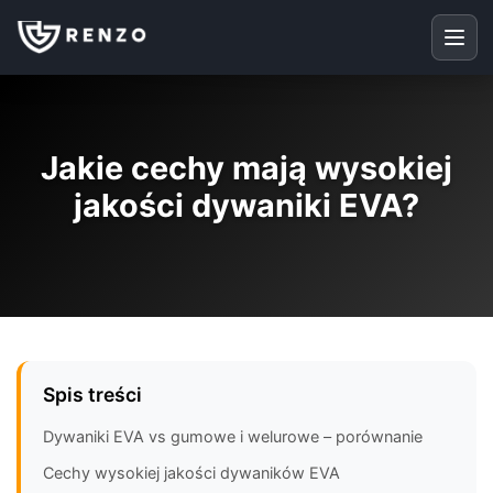
Jakie cechy mają wysokiej
jakości dywaniki EVA?
Spis treści
Dywaniki EVA vs gumowe i welurowe – porównanie
Cechy wysokiej jakości dywaników EVA