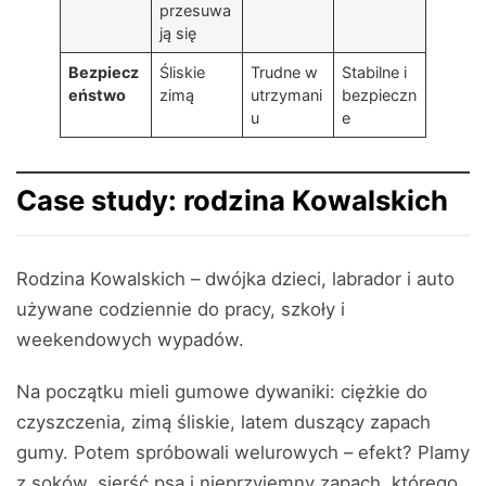
przesuwa
ją się
Bezpiecz
Śliskie
Trudne w
Stabilne i
eństwo
zimą
utrzymani
bezpieczn
u
e
Case study: rodzina Kowalskich
Rodzina Kowalskich – dwójka dzieci, labrador i auto
używane codziennie do pracy, szkoły i
weekendowych wypadów.
Na początku mieli gumowe dywaniki: ciężkie do
czyszczenia, zimą śliskie, latem duszący zapach
gumy. Potem spróbowali welurowych – efekt? Plamy
z soków, sierść psa i nieprzyjemny zapach, którego