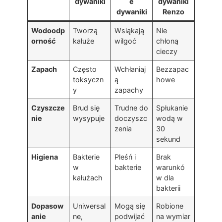
dywaniki
e
dywaniki
dywaniki
Renzo
Wodoodp
Tworzą
Wsiąkają
Nie
orność
kałuże
wilgoć
chłoną
cieczy
Zapach
Często
Wchłaniaj
Bezzapac
toksyczn
ą
howe
y
zapachy
Czyszcze
Brud się
Trudne do
Spłukanie
nie
wysypuje
doczyszc
wodą w
zenia
30
sekund
Higiena
Bakterie
Pleśń i
Brak
w
bakterie
warunkó
kałużach
w dla
bakterii
Dopasow
Uniwersal
Mogą się
Robione
anie
ne,
podwijać
na wymiar